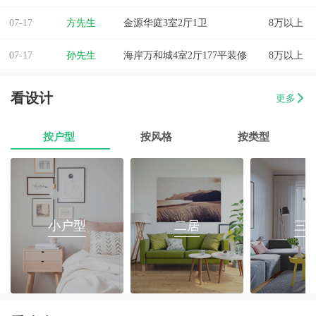
07-17
方先生
金源华庭3室2厅1卫
8万以上
07-17
孙先生
海岸万和城4室2厅177平装修
8万以上
07-17
戴女士
梅陇镇三房两厅翻新装修
8万以上
看设计
更多
07-17
范有财
760平办公室装修
8万以上
按户型
按风格
按类型
07-17
苟先生
45平水果店设计装修
8万以上
07-17
易小姐
美容店装修设计
8万以上
07-17
张小姐
两房两厅改造
8万以上
小户型
二居
三
07-17
李先生
乐府花园4房2厅2卫毛坯房
8万以上
07-17
郭先生
榕城区消防路口135平套房装修
8万以上
07-17
朱小姐
560平办公室装修
8万以上