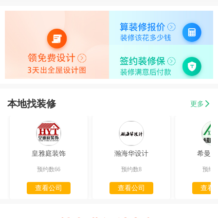
本地找装修
更多
皇雅庭装饰
瀚海华设计
希曼迪
预约数66
预约数8
预约数
查看公司
查看公司
查看